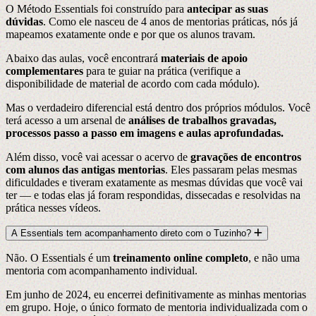
O Método Essentials foi construído para
antecipar as suas
dúvidas
. Como ele nasceu de 4 anos de mentorias práticas, nós já
mapeamos exatamente onde e por que os alunos travam.
Abaixo das aulas, você encontrará
materiais de apoio
complementares
para te guiar na prática
(verifique a
disponibilidade de material de acordo com cada módulo)
.
Mas o verdadeiro diferencial está dentro dos próprios módulos. Você
terá acesso a um arsenal de
análises de trabalhos gravadas,
processos passo a passo em imagens e aulas aprofundadas.
Além disso, você vai acessar o acervo de
gravações de encontros
com alunos das antigas mentorias
. Eles passaram pelas mesmas
dificuldades e tiveram exatamente as mesmas dúvidas que você vai
ter — e todas elas já foram respondidas, dissecadas e resolvidas na
prática nesses vídeos.
A Essentials tem acompanhamento direto com o Tuzinho?
Não. O Essentials é um
treinamento online completo
, e não uma
mentoria com acompanhamento individual.
Em junho de 2024, eu encerrei definitivamente as minhas mentorias
em grupo. Hoje, o único formato de mentoria individualizada com o