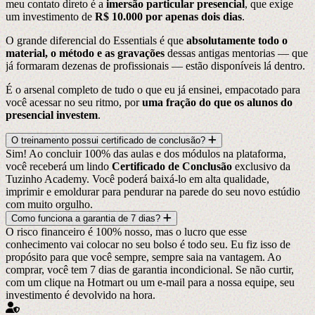
meu contato direto é a
imersão particular presencial
, que exige
um investimento de
R$ 10.000 por apenas dois dias
.
O grande diferencial do Essentials é que
absolutamente todo o
material, o método e as gravações
dessas antigas mentorias — que
já formaram dezenas de profissionais — estão disponíveis lá dentro.
É o arsenal completo de tudo o que eu já ensinei, empacotado para
você acessar no seu ritmo, por
uma fração do que os alunos do
presencial investem
.
O treinamento possui certificado de conclusão?
Sim! Ao concluir 100% das aulas e dos módulos na plataforma,
você receberá um lindo
Certificado de Conclusão
exclusivo da
Tuzinho Academy. Você poderá baixá-lo em alta qualidade,
imprimir e emoldurar para pendurar na parede do seu novo estúdio
com muito orgulho.
Como funciona a garantia de 7 dias?
O risco financeiro é 100% nosso, mas o lucro que esse
conhecimento vai colocar no seu bolso é todo seu. Eu fiz isso de
propósito para que você sempre, sempre saia na vantagem. Ao
comprar, você tem 7 dias de garantia incondicional. Se não curtir,
com um clique na Hotmart ou um e-mail para a nossa equipe, seu
investimento é devolvido na hora.