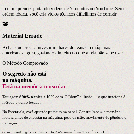
Tentar aprender juntando vídeos de 5 minutos no YouTube. Sem
ordem lógica, você cria vícios técnicos dificílimos de corrigir.
Material Errado
Achar que precisa investir milhares de reais em máquinas
americanas agora, gastando dinheiro no que ainda não sabe usar.
O Método Comprovado
O segredo não está
na máquina.
Está na memória muscular.
Tatuagem é
90% técnica e 10% dom
. O “dom” é ilusão — o que funciona é
método e treino focado.
Na Essentials, você aprende primeiro no papel. Construímos sua memória
motora antes de encostar na máquina: peso da mão, movimento de pêndulo e
transição.
Quando você pega a máquina, a mão já não treme. É mecânico. É natural.