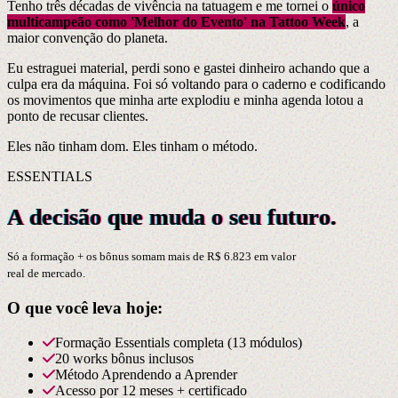
Tenho três décadas de vivência na tatuagem e me tornei o
único
multicampeão como 'Melhor do Evento' na Tattoo Week
, a
maior convenção do planeta.
Eu estraguei material, perdi sono e gastei dinheiro achando que a
culpa era da máquina. Foi só voltando para o caderno e codificando
os movimentos que minha arte explodiu e minha agenda lotou a
ponto de recusar clientes.
Eles não tinham dom. Eles tinham o método.
ESSENTIALS
A decisão que muda o seu futuro.
Só a formação + os bônus somam mais de
R$ 6.823
em valor
real de mercado.
O que você leva hoje:
Formação Essentials completa (13 módulos)
20 works bônus inclusos
Método Aprendendo a Aprender
Acesso por 12 meses + certificado