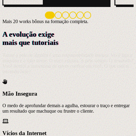
Mais 20 works bônus na formação completa.
A evolução exige
mais que tutoriais
Tatuar a pele de alguém é uma responsabilidade imensa. Você liga a
máquina e a mão treme. O traço estoura. A pele sangra. O resultado?
Você destrói a autoestima de quem confiou em você. O que está te
travando hoje?
Mão Insegura
O medo de aprofundar demais a agulha, estourar o traço e entregar
um resultado que machuque ou frustre o cliente.
Vícios da Internet