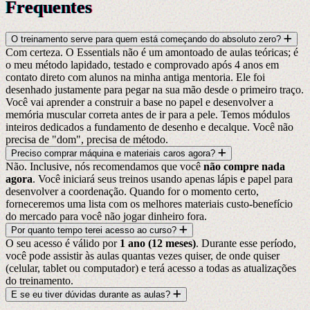
Frequentes
O treinamento serve para quem está começando do absoluto zero?
Com certeza. O Essentials não é um amontoado de aulas teóricas; é
o meu método lapidado, testado e comprovado após 4 anos em
contato direto com alunos na minha antiga mentoria. Ele foi
desenhado justamente para pegar na sua mão desde o primeiro traço.
Você vai aprender a construir a base no papel e desenvolver a
memória muscular correta antes de ir para a pele. Temos módulos
inteiros dedicados a fundamento de desenho e decalque. Você não
precisa de "dom", precisa de método.
Preciso comprar máquina e materiais caros agora?
Não. Inclusive, nós recomendamos que você
não compre nada
agora
. Você iniciará seus treinos usando apenas lápis e papel para
desenvolver a coordenação. Quando for o momento certo,
forneceremos uma lista com os melhores materiais custo-benefício
do mercado para você não jogar dinheiro fora.
Por quanto tempo terei acesso ao curso?
O seu acesso é válido por
1 ano (12 meses)
. Durante esse período,
você pode assistir às aulas quantas vezes quiser, de onde quiser
(celular, tablet ou computador) e terá acesso a todas as atualizações
do treinamento.
E se eu tiver dúvidas durante as aulas?