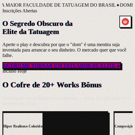
FACULDADE DE TATUAGEM DO BRASIL
DOMINE A MEM
✦
Inscrições Abertas
O Segredo Obscuro da
Elite da Tatuagem
Aperte o play e descubra por que o "dom" é uma mentira suja
inventada para arrancar o seu dinheiro. O mercado quer que você
falhe.
QUERO ME TORNAR UM TATUADOR DE ELITE
CLIQUE PARA ATIVAR O SOM
Incluso Hoje
O Cofre de 20+ Works Bônus
Workshops extras inclusos na matrícula — toque no card para ver o
VER PREVIEW
preview em vídeo.
Hiper Realismo Colorido
Composição 